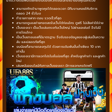
นำไปวางเดิมพันโดยที่ยังไม่ต้องควักเงินในกระเป๋าของคุณอีกด้วย
สามารถทักเข้ามาพูดคุยได้ตลอดเวลา มีทีมงานคอยให้บริการ
ตลอด 24 ชั่วโมง
ทำรายการฝาก-ถอน รวดเร็วที่สุด
สามารถดูบอลถ่ายทอดสดในเว็บได้ก่อนใคร ดูฟรี ไม่เสียค่าใช้จ่าย
เว็บของเรา เป็นเว็บเล่นตรงกับเว็บใหญ่ ไม่ผ่านเอเย่นต์ จึงไม่มี
การโดนโกง
เป็นเว็บแทงบอลที่มีมาตรฐาน จึงรับรองข้อมูลของผู้เล่นเป็นความ
ลับ และปลอดภัยที่สุด
งบน้อยก็สามารถลงทุนได้ ด้วยการเดิมพันขั้นต่ำเพียง 10 บาท
เท่านั้น
เว็บของเรามีการแจกโปรโมชั่นบ่อยที่สุด สำหรับลูกค้าเก่า และลูกค้า
ใหม่
เล่นพนันออนไลน์กับทางเว็บของเรา มีการแจกเครดิตฟรี