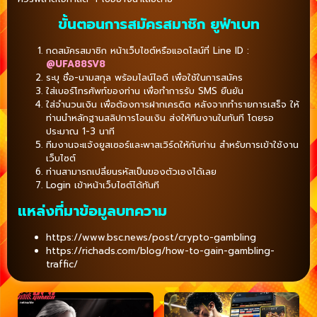
ขั้นตอนการสมัครสมาชิก ยูฟ่าเบท
กดสมัครสมาชิก หน้าเว็บไซต์หรือแอดไลน์ที่ Line ID :
@UFA88SV8
ระบุ ชื่อ-นามสกุล พร้อมไลน์ไอดี เพื่อใช้ในการสมัคร
ใส่เบอร์โทรศัพท์ของท่าน เพื่อทำการรับ SMS ยืนยัน
ใส่จำนวนเงิน เพื่อต้องการฝากเครดิต หลังจากทำรายการเสร็จ ให้
ท่านนำหลักฐานสลิปการโอนเงิน ส่งให้ทีมงานในทันที โดยรอ
ประมาณ 1-3 นาที
ทีมงานจะแจ้งยูสเซอร์และพาสเวิร์ดให้กับท่าน สำหรับการเข้าใช้งาน
เว็บไซต์
ท่านสามารถเปลี่ยนรหัสเป็นของตัวเองได้เลย
Login เข้าหน้าเว็บไซต์ได้ทันที
แหล่งที่มาข้อมูลบทความ
https://www.bsc.news/post/crypto-gambling
https://richads.com/blog/how-to-gain-gambling-
traffic/