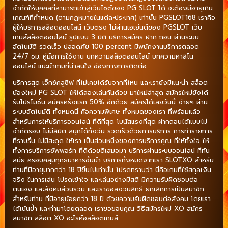
จำกัดให้บุคคลที่สามารถเข้าสู่เว็บไซต์ของ PG SLOT ได้ จะต้องมีอายุเกิน
เกณฑ์ที่กำหนด (ตามกฏหมายในแต่ละประเทศ) เท่านั้น PGSLOT168 เราคือ
ผู้ให้บริการสล็อตออนไลน์ เว็บตรง ไม่ผ่านเอเย่นต์ของ PGSLOT เว็บ
เกมส์สล็อตออนไลน์ รูปแบบ 3 มิติ บริการสมัคร ฝาก ถอน ผ่านระบบ
อัตโนมัติ รวดเร็ว ปลอดภัย 100 percent มีพนักงานบริการตลอด
24/7 ชม. คู่มือการใช้งาน บทความสล็อตออนไลน์ บทความคาสิโน
ออนไลน์ แนะนำเกมที่น่าสนใจ ช่องทางการติดต่อ
บริการสุด เอ็กซ์คลูซีฟ ที่ไม่เคยได้รับจากที่ไหน และเรายังมีแนะนำ สล็อต
น้องใหม่ PG SLOT ให้ได้ลองเล่นกันด้วย มาใหม่ล่าสุด สมัครใหม่ยังได้
รับโปรโมชั่น สมัครครั้งแรก 50% อีกด้วย สมัครได้เลยวันนี้ ง่ายๆ ผ่าน
ระบบอัตโนมัติ ทั้งหมดนี้ คือความพิเศษ ทั้งหมดของเรา ที่พร้อมแล้ว
สำหรับการให้บริการออนไลน์ ที่ดีที่สุด โบนัสแรงที่สุด ฝากถอนได้แบบไม่
จำกัดรอบ ไม่มีลิมิต สนุกได้ทั้งวัน รวดเร็วด้วยการบริการ การทำรายการ
ที่ราบรื่น ไม่มีสะดุด ให้เรา เป็นส่วนหนึ่งของการบริการคุณ ที่ให้ทั้งใจ ให้
ทั้งการบริการซัพพอร์ท ที่ดีด้วยดีเสมอมา บริการผ่านระบบออนไลน์ ที่ทัน
สมัย ครอบคลุมทุกธนาคารชั้นนำ บริการทั้งหมดจากเรา SLOTXO สำหรับ
ท่านที่มีอายุมากกว่า 18 ปีขึ้นไปเท่านั้น โปรดทราบว่า นี่คือเกมที่ใช้สกุลเงิน
จริง ในการเล่น โปรดเข้าใจ และเล่นอย่างมีสติ มีความรับผิดชอบต่อ
ตนเอง และสังคมส่วนรวม และเราขอสงวนสิทธิ์ ยกเลิกการเป็นสมาชิก
สำหรับท่าน ที่มีอายุน้อยกว่า 18 ปี ด้วยความรับผิดชอบต่อสังคม โดยเรา
ได้เน้นย้ำ และทำมาโดยตลอด เราขอขอบคุณ วิธีสมัครใหม่ XO สมัคร
สมาชิก สล็อต XO อะไรคือสล็อตเกมส์