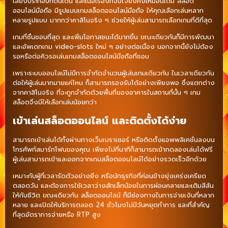
เสียงประกอบที่ตื่นเต้น และเนื้อเรื่องที่จับใจยังคงเหมือนเดิม สล็อต
ออนไลน์มือถือ มีรูปแบบเกมสล็อตออนไลน์มือถือ ให้คุณเลือกเล่นหลาก
หลายรูปแบบ มากกว่าคาสิโนจริง ๆ ช่วยให้ผู้เล่นสามารถเลือกเกมที่ดีที่สุด
เกมที่ชื่นชอบที่สุด และเพิ่มโอกาสชนะได้มากขึ้น ขณะเดียวกันก็มีการพัฒนา
และอัพเดทเกม video-slots ใหม่ ๆ อย่างต่อเนื่อง นอกจากนี้ยังไม่ต้อง
รอหรือต่อคิวรอเล่นเกมสล็อตออนไลน์มือถือที่ชอบ
เพราะระบบออนไลน์ไม่มีการจำกัดจำนวนผู้เล่นเกมเดียวกัน ในเวลาเดียวกัน
ต่อให้ผู้เล่นมากมายแค่ไหน ก็สามารถรองรับได้อย่างเพียงพอ ซึ่งแตกต่าง
จากคาสิโนจริง ที่จะถูกจำกัดด้วยพื้นที่ของอาคารในสถานที่นั้น ๆ เกม
สล็อตจึงมีให้เลือกเล่นน้อยกว่า
เข้าเล่นสล็อตออนไลน์ และติดตั้งได้ง่าย
สามารถเข้าเล่นได้ทั้งผ่านทางเว็บเบราเซอร์ หรือติดตั้งแอพพลิเคชั่นลงบน
โทรศัพท์สมาร์ทโฟนของคุณ เพียงไม่กี่นาทีก็สามารถเข้าทดลองเล่นได้ฟรี
ผู้เล่นสามารถเข้าและออกจากเกมสล็อตออนไลน์ได้อย่างรวดเร็วอีกด้วย
เหมาะกับผู้ที่เวลารัดตัวอย่างยิ่ง หรือนักธุรกิจที่ค่อนข้างยุ่งเคร่งเครียด
ตลอดวัน และต้องการใช้เวลาว่างสักเล็กน้อยในการผ่อนคลายและเติมสีสัน
ให้กับชีวิต ขณะเดียวกัน สล็อตออนไลน์ ก็มีช่องทางในการจ่ายเงินที่หลาก
หลาย และเปิดให้บริการตลอด 24 ชั่วโมงไม่มีวันหยุดทำการ และที่สำคัญ
ที่สุดอัตราการจ่ายหรือ RTP สูง