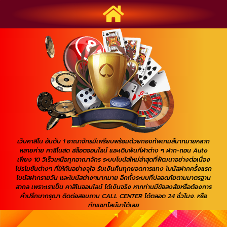
เว็บคาสิโน อันดับ 1 อาณาจักรมีเพรียบพร้อมด้วยกองทัพเกมส์มากมายหลาก
หลายค่าย คาสิโนสด สล็อตออนไลน์ และเดิมพันกีฬาต่าง ๆ ฝาก-ถอน Auto
เพียง 10 วิเร็วเหนือทุกอาณาจักร ระบบโบนัสใหม่ล่าสุดที่พัฒนาอย่างต่อเนื่อง
โปรโมชั่นต่างๆ ที่ให้กันอย่างจุใจ รับเงินคืนทุกยอดการแทง โบนัสฝากครั้งแรก
โบนัสฝากรายวัน และโบนัสต่างๆมากมาย อีกทั้งระบบที่ปลอดภัยตามมาตรฐาน
สากล เพราะเราเป็น คาสิโนออนไลน์ ได้เงินจริง หากท่านมีข้อสงสัยหรือต้องการ
คำปรึกษากรุณา ติดต่อสอบถาม CALL CENTER ได้ตลอด 24 ชั่วโมง. หรือ
ทักแชทไลน์มาได้เลย