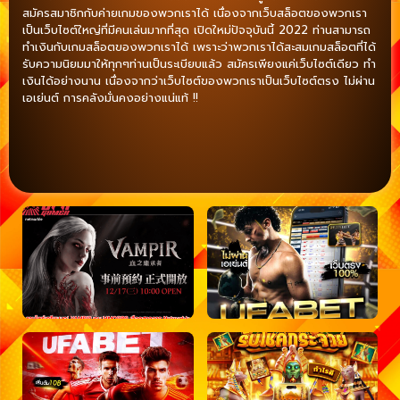
สมัครสมาชิกกับค่ายเกมของพวกเราได้ เนื่องจากเว็บสล็อตของพวกเรา
เป็นเว็บไซต์ใหญ่ที่มีคนเล่นมากที่สุด เปิดใหม่ปัจจุบันนี้ 2022 ท่านสามารถ
ทำเงินกับเกมสล็อตของพวกเราได้ เพราะว่าพวกเราได้สะสมเกมสล็อตที่ได้
รับความนิยมมาให้ทุกๆท่านเป็นระเบียบแล้ว สมัครเพียงแค่เว็บไซต์เดียว ทำ
เงินได้อย่างนาน เนื่องจากว่าเว็บไซต์ของพวกเราเป็นเว็บไซต์ตรง ไม่ผ่าน
เอเย่นต์ การคลังมั่นคงอย่างแน่แท้ !!