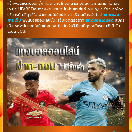
แจ็คพอตแตกบ่อยครั้ง ที่สุด แทงไก่ชน ถ่ายทอดสด จากสนาม ทั่วทวีป
เอเชีย UFABETเล่นตรงผ่านบริษัท ไม่ผ่านเอเย่นต์ จบปัญหาเรื่อง ถูกโกง
บริการดี บริสุทธิ์ใจ ฝากถอนไม่มีอย่างต่ำ เร็ว สมัครเว็บไซต์
แทงบอล
ผ่านเว็บ
พนันบอลออนไลน์ชั้น1 เว็บไซต์ตรงจาก
แทงบอลเงินสด
สมัคร
เว็บไซต์พนันออนไลน์ แทงบอล โปรโมชั่นดีเยี่ยมที่สุด สมัครเล่นวันนี้ รับ
โบนัส 50%