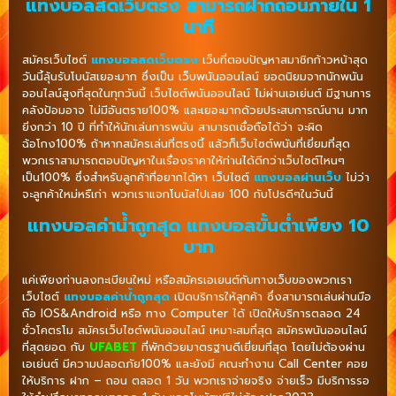
แทงบอลสดเว็บตรง สามารถฝากถอนภายใน 1
นาที
สมัครเว็บไซต์
แทงบอลสดเว็บตรง
เว็บที่ตอบปัญหาสมาชิกก้าวหน้าสุด
วันนี้ลุ้นรับโบนัสเยอะมาก ซึ่งเป็น เว็บพนันออนไลน์ ยอดนิยมจากนักพนัน
ออนไลน์สูงที่สุดในทุกวันนี้ เว็บไซต์พนันออนไลน์ ไม่ผ่านเอเย่นต์ มีฐานการ
คลังป้อมอาจ ไม่มีอันตราย100% และเยอะมากด้วยประสบการณ์นาน มาก
ยิ่งกว่า 10 ปี ที่ทำให้นักเล่นการพนัน สามารถเชื่อถือได้ว่า จะผิด
ฉ้อโกง100% ถ้าหากสมัครเล่นที่ตรงนี้ แล้วก็เว็บไซต์พนันที่เยี่ยมที่สุด
พวกเราสามารถตอบปัญหาในเรื่องราคาให้ท่านได้ดีกว่าเว็บไซต์ไหนๆ
เป็น100% ซึ่งสำหรับลูกค้าที่อยากได้หา เว็บไซต์
แทงบอลผ่านเว็บ
ไม่ว่า
จะลูกค้าใหม่หรืเก่า พวกเราแจกโบนัสไปเลย 100 กับโปรดีๆในวันนี้
แทงบอลค่าน้ำถูกสุด แทงบอลขั้นต่ำเพียง 10
บาท
แค่เพียงท่านลงทะเบียนใหม่ หรือสมัครเอเยนต์กับทางเว็บของพวกเรา
เว็บไซต์
แทงบอลค่าน้ำถูกสุด
เปิดบริการให้ลูกค้า ซึ่งสามารถเล่นผ่านมือ
ถือ IOS&Android หรือ ทาง Computer ได้ เปิดให้บริการตลอด 24
ชั่วโคตรโม สมัครเว็บไซต์พนันออนไลน์ เหมาะสมที่สุด สมัครพนันออนไลน์
ที่สุดยอด กับ
UFABET
ที่พักด้วยมาตรฐานดีเยี่ยมที่สุด โดยไม่ต้องผ่าน
เอเย่นต์ มีความปลอดภัย100% และยังมี คณะทำงาน Call Center คอย
ให้บริการ ฝาก – ถอน ตลอด 1 วัน พวกเราจ่ายจริง จ่ายเร็ว มีบริการรอ