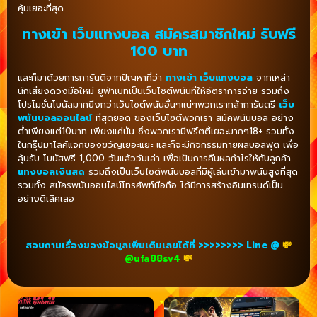
คุ้มเยอะที่สุด
ทางเข้า เว็บแทงบอล สมัครสมาชิกใหม่ รับฟรี
100 บาท
และก็มาด้วยการการันตีจากปัญหาที่ว่า
ทางเข้า เว็บแทงบอล
จากเหล่า
นักเสี่ยงดวงมือใหม่ ยูฟ่าเบทเป็นเว็บไซต์พนันที่ให้อัตราการจ่าย รวมถึง
โปรโมชั่นโบนัสมากยิ่งกว่าเว็บไซต์พนันอื่นๆแน่ๆพวกเรากล้าการันตรี
เว็บ
พนันบอลออนไลน์
ที่สุดยอด ของเว็บไซต์พวกเรา สมัคพนันบอล อย่าง
ต่ำเพียงแต่10บาท เพียงแค่นั้น ซึ่งพวกเรามีฟริ้ตตี้เยอะมากๆ18+ รวมทั้ง
ในกรุ๊ปมาไลค์แจกของขวัญเยอะแยะ และก็จะมีกิจกรรมทายผลบอลฟุต เพื่อ
ลุ้นรับ โบนัสฟรี 1,000 วันแล้ววันเล่า เพื่อเป็นการคืนผลกำไรให้กับลูกค้า
แทงบอลเงินสด
รวมถึงเป็นเว็บไซต์พนันบอลที่มีผู้เล่นเข้ามาพนันสูงที่สุด
รวมทั้ง สมัครพนันออนไลน์โทรศัพท์มือถือ ได้มีการสร้างอินเทรนด์เป็น
อย่างดีเลิศเลอ
สอบถามเรื่องของข้อมูลเพิ่มเติมเลยได้ที่ >>>>>>>> Line @
💸
@ufa88sv4
💸