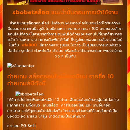
sbobetสล็อต
แนะนำขั้นตอนการเข้าใช้งาน
สำหรับเกมสล็อตออนไลน์ นั้นคือเกมพนันออนไลน์ชนิดหนึ่งที่ได้รับความ
นิยมอย่างมากในปัจจุบันโดยมีเกมหลากหลายมากกว่า 100 เกมของสล็อต
ออนไลน์ที่คุณนั้นสามารถทำการเดิมพันได้ด้วยเงินลงทุนไม่กี่บาทก็สามารถ
คว้ากำไรมหาศาลจากการเดิมพันได้ทันที ซึ่งรูปแบบของเกมสล็อตออนไลน์
ในเว็บ
ufa800
มีหลากหลายรูปแบบไม่ว่าจะเป็นรูปแบบการเดิมพันวง
ล้อด้วย รูปสัตว์ ตัวหนังสือ ตัวเลข หรือแม้แต่ตัวละครตามภาพยนตร์เกม
ดัง ๆ เป็นต้น
ค่ายเกม สล็อตออนไลน์ยอดนิยม รายชื่อ 10
ค่ายเกมส์มีดังนี้
ได้มีการอัปเดตเพิ่มเกมใหม่อีก 10 ค่าย เพื่อตอบโจทย์ของผู้เล่นได้อย่าง
หลากหลาย มีทั้งแนว เกมสล็อต คาสิโนออนไลน์ และ เกมอื่นๆอีก
มากมาย รอให้ทุกคนเข้าไปสัมผัสกัน โดยแต่ล่ะค่ายเกมก็มีเอกลักษณ์เป็น
ของตัวเอง น่าเล่น น่าลุ้น น่าติดตามเป็นอย่างมาก
ค่ายเกม PG Soft