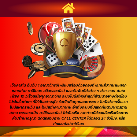
เว็บคาสิโน อันดับ 1 อาณาจักรมีเพรียบพร้อมด้วยกองทัพเกมส์มากมายหลาก
หลายค่าย คาสิโนสด สล็อตออนไลน์ และเดิมพันกีฬาต่าง ๆ ฝาก-ถอน Auto
เพียง 10 วิเร็วเหนือทุกอาณาจักร ระบบโบนัสใหม่ล่าสุดที่พัฒนาอย่างต่อเนื่อง
โปรโมชั่นต่างๆ ที่ให้กันอย่างจุใจ รับเงินคืนทุกยอดการแทง โบนัสฝากครั้งแรก
โบนัสฝากรายวัน และโบนัสต่างๆมากมาย อีกทั้งระบบที่ปลอดภัยตามมาตรฐาน
สากล เพราะเราเป็น คาสิโนออนไลน์ ได้เงินจริง หากท่านมีข้อสงสัยหรือต้องการ
คำปรึกษากรุณา ติดต่อสอบถาม CALL CENTER ได้ตลอด 24 ชั่วโมง. หรือ
ทักแชทไลน์มาได้เลย