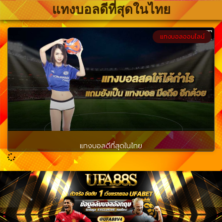
แทงบอลดีที่สุดในไทย
แทงบอลออนไลน์
แทงบอลดีที่สุดในไทย