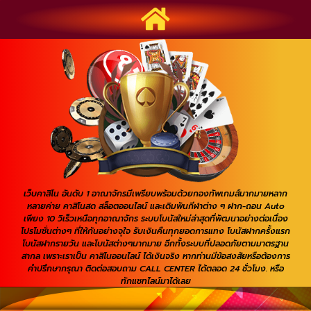
เว็บคาสิโน อันดับ 1 อาณาจักรมีเพรียบพร้อมด้วยกองทัพเกมส์มากมายหลาก
หลายค่าย คาสิโนสด สล็อตออนไลน์ และเดิมพันกีฬาต่าง ๆ ฝาก-ถอน Auto
เพียง 10 วิเร็วเหนือทุกอาณาจักร ระบบโบนัสใหม่ล่าสุดที่พัฒนาอย่างต่อเนื่อง
โปรโมชั่นต่างๆ ที่ให้กันอย่างจุใจ รับเงินคืนทุกยอดการแทง โบนัสฝากครั้งแรก
โบนัสฝากรายวัน และโบนัสต่างๆมากมาย อีกทั้งระบบที่ปลอดภัยตามมาตรฐาน
สากล เพราะเราเป็น คาสิโนออนไลน์ ได้เงินจริง หากท่านมีข้อสงสัยหรือต้องการ
คำปรึกษากรุณา ติดต่อสอบถาม CALL CENTER ได้ตลอด 24 ชั่วโมง. หรือ
ทักแชทไลน์มาได้เลย