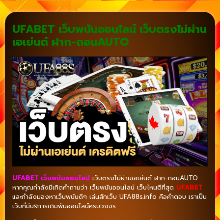
UFABET เว็บพนันออนไลน์ เว็บตรงไม่ผ่าน
เอเย่นต์ ฝาก-ถอนAUTO
UFABET เว็บพนันออนไลน์
เว็บตรงไม่ผ่านเอเย่นต์ ฝาก-ถอนAUTO
หากคุณกำลังมีเกิดคำถามว่า เว็บพนันออนไลน์ เว็บไหนดีที่สุด
UFABET
และกำลังมองหาเว็บพนันดีๆ เล่นสักเว็บ UFA88s.info คือคำตอบ เราเป็น
เว็บที่มีบริการเดิมพันออนไลน์ครบวงจร