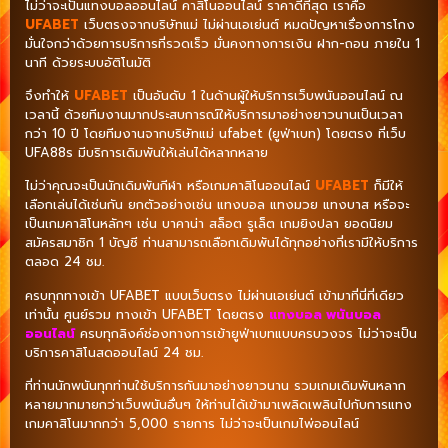
ไม่ว่าจะเป็นแทงบอลออนไลน์ คาสิโนออนไลน์ ราคาดีที่สุด เราคือ
UFABET
เว็บตรงจากบริษัทแม่ ไม่ผ่านเอเย่นต์ หมดปัญหาเรื่องการโกง
มั่นใจกว่าด้วยการบริการที่รวดเร็ว มั่นคงทางการเงิน ฝาก-ถอน ภายใน 1
นาที ด้วยระบบอัติโนมัติ
จึงทำให้
UFABET
เป็นอันดับ 1 ในด้านผู้ให้บริการเว็บพนันออนไลน์ ณ
เวลานี้ ด้วยทีมงานมากประสบการณ์ให้บริการมาอย่างยาวนานเป็นเวลา
กว่า 10 ปี โดยทีมงานจากบริษัทแม่ ufabet (ยูฟ่าเบท) โดยตรง ที่เว็บ
UFA88s มีบริการเดิมพันให้เล่นได้หลากหลาย
ไม่ว่าคุณจะเป็นนักเดิมพันกีฬา หรือเกมคาสิโนออนไลน์
UFABET
ก็มีให้
เลือกเล่นได้เช่นกัน ยกตัวอย่างเช่น แทงบอล แทงมวย แทงบาส หรือจะ
เป็นเกมคาสิโนหลักๆ เช่น บาคาน่า สล็อต รูเล็ต เกมยิงปลา ยอดนิยม
สมัครสมาชิก 1 บัญชี ท่านสามารถเลือกเดิมพันได้ทุกอย่างที่เรามีให้บริการ
ตลอด 24 ชม.
ครบทุกทางเข้า UFABET แบบเว็บตรง ไม่ผ่านเอเย่นต์ เข้ามาที่นี่ที่เดียว
เท่านั้น ศูนย์รวม ทางเข้า UFABET โดยตรง
แทงบอล พนันบอล
ออนไลน์
ครบทุกลิงค์ช่องทางการเข้ายูฟ่าเบทแบบครบวงจร ไม่ว่าจะเป็น
บริการคาสิโนสดออนไลน์ 24 ชม.
ที่ท่านนักพนันทุกท่านใช้บริการกันมาอย่างยาวนาน รวมเกมเดิมพันหลาก
หลายมากมายกว่าเว็บพนันอื่นๆ ให้ท่านได้เข้ามาเพลิดเพลินไปกับการแทง
เกมคาสิโนมากกว่า 5,000 รายการ ไม่ว่าจะเป็นเกมไพ่ออนไลน์